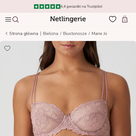
Idź do treści
Dostawa w 1–3 dni od 14,95 zł
Wózek
|
Strona główna
Bielizna
/
Biustonosze
/
Marie Jo