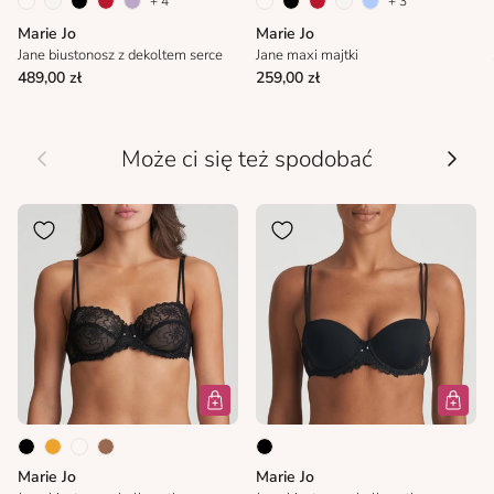
+ 4
+ 3
Marie Jo
Marie Jo
Jane biustonosz z dekoltem serce
Jane maxi majtki
489,00 zł
259,00 zł
Wcześniej
Nastę
Może ci się też spodobać
Marie Jo
Marie Jo