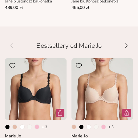
Jane biustonosz balkonetka
Jane biustonosz balkonetka
489,00 zł
455,00 zł
Wcześniej
Nastę
Bestsellery od Marie Jo
+ 3
+ 3
Marie Jo
Marie Jo