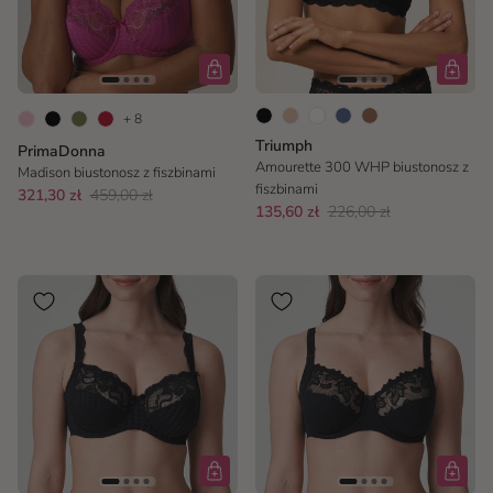
+ 8
Triumph
PrimaDonna
Amourette 300 WHP biustonosz z
Madison biustonosz z fiszbinami
fiszbinami
321,30 zł
459,00 zł
135,60 zł
226,00 zł