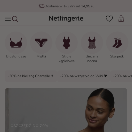
Idź do treści
Dostawa w 1–3 dni od 14,95 zł
Wózek
Biustonosze
Majtki
Stroje
Bielizna
Skarpetki
kąpielowe
nocna
-20% na bieliznę Chantelle 👙
-20% na wszystko od Wiki 💖
-20% na ws
OSZCZĘDŹ DO 70%