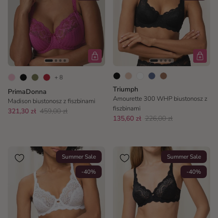
+ 8
Triumph
PrimaDonna
Amourette 300 WHP biustonosz z
Madison biustonosz z fiszbinami
fiszbinami
321,30 zł
459,00 zł
135,60 zł
226,00 zł
Summer Sale
Summer Sale
-40%
-40%