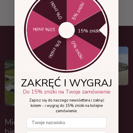
0% zniżki
5% zniżki
Biustonosze
Majtki
10% zniżki
15% zniżki
5% zniżki
0% zniżki
ZAKRĘĆ I WYGRAJ
Do 15% zniżki na Twoje zamówienie
Zapisz się do naszego newslettera i zakręć
kołem - i wygraj do 15% zniżki na kolejne
zamówienie.
Międzynarodowy butik online z
Dit navn
bielizną