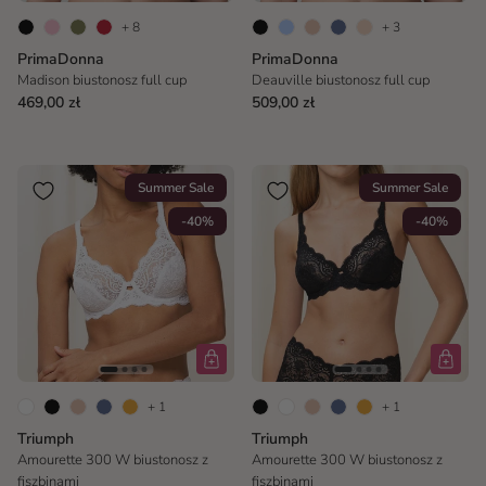
+ 8
+ 3
PrimaDonna
PrimaDonna
Madison biustonosz full cup
Deauville biustonosz full cup
469,00 zł
509,00 zł
Summer Sale
Summer Sale
-40%
-40%
+ 1
+ 1
Triumph
Triumph
Amourette 300 W biustonosz z
Amourette 300 W biustonosz z
fiszbinami
fiszbinami