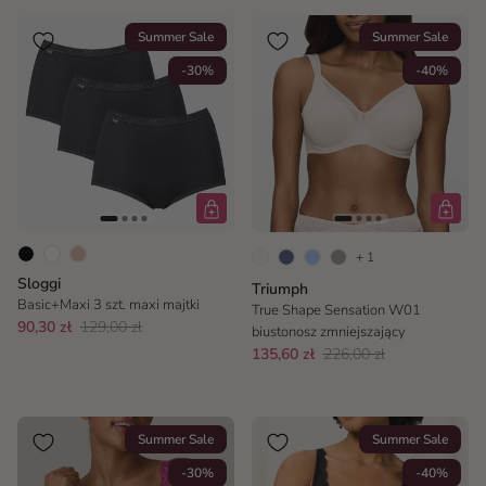
Summer Sale
Summer Sale
-30%
-40%
+ 1
Sloggi
Triumph
Basic+Maxi 3 szt. maxi majtki
True Shape Sensation W01
90,30 zł
129,00 zł
biustonosz zmniejszający
135,60 zł
226,00 zł
Summer Sale
Summer Sale
-30%
-40%