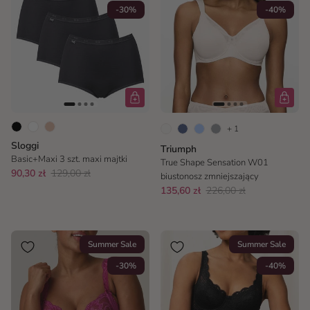
-30%
-40%
+ 1
Sloggi
Triumph
Basic+Maxi 3 szt. maxi majtki
True Shape Sensation W01
90,30 zł
129,00 zł
biustonosz zmniejszający
135,60 zł
226,00 zł
Summer Sale
Summer Sale
-30%
-40%