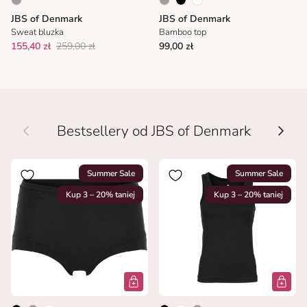
JBS of Denmark
JBS of Denmark
Sweat bluzka
Bamboo top
155,40 zł
259,00 zł
99,00 zł
Wcześniej
Nastę
Bestsellery od JBS of Denmark
Summer Sale
Summer Sale
Kup 3 – 20% taniej
Kup 3 – 20% taniej