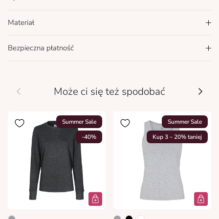
Materiał
Bezpieczna płatność
Wcześniej
Nastę
Może ci się też spodobać
Summer Sale
Summer Sale
-40%
Kup 3 – 20% taniej