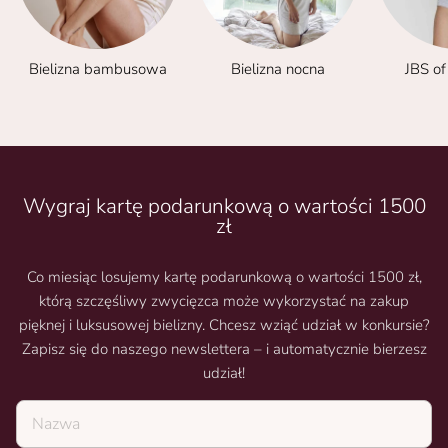
Bielizna bambusowa
Bielizna nocna
JBS o
Wygraj kartę podarunkową o wartości 1500
zł
Co miesiąc losujemy kartę podarunkową o wartości 1500 zł,
którą szczęśliwy zwycięzca może wykorzystać na zakup
pięknej i luksusowej bielizny. Chcesz wziąć udział w konkursie?
Zapisz się do naszego newslettera – i automatycznie bierzesz
udział!
Nazwa