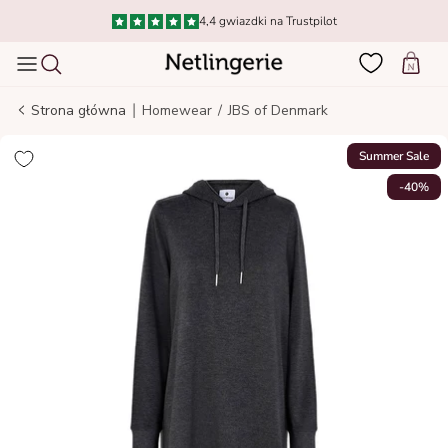
Idź do treści
4,4 gwiazdki na Trustpilot
Wózek
|
Strona główna
Homewear
/
JBS of Denmark
Summer Sale
-40%