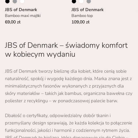
JBS of Denmark
JBS of Denmark
Bamboo maxi majtki
Bamboo top
69,00 zł
109,00 zł
JBS of Denmark – świadomy komfort
w kobiecym wydaniu
JBS of Denmark tworzy bieliznę dla kobiet, które cenią sobie
naturalność, spokój i wygodę każdego dnia. Marka znana jest z
minimalistycznych fasonów wykonanych z przyjaznych dla
skóry materiałów – takich jak bambus, organiczna bawełna czy
poliester z recyklingu – w ponadczasowej palecie barw.
Dbałość o certyfikaty, odpowiedzialny dobór tkanin i
przemyślany design sprawiają, że każda kolekcja to połączenie
funkcjonalności, jakości i harmonii z codziennym rytmem życia.
JBS of Denmark to bielizna, która dopasowuje się do Ciebie –