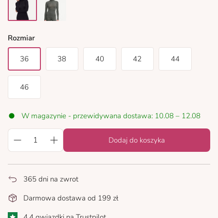
black
slate grey
Rozmiar
36
38
40
42
44
46
W magazynie - przewidywana dostawa: 10.08 – 12.08
Dodaj do koszyka
365 dni na zwrot
Darmowa dostawa od 199 zł
4,4 gwiazdki na Trustpilot