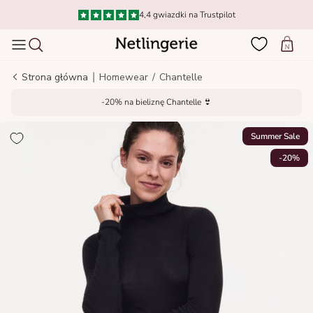
Idź do treści
Dostawa w 1–3 dni od 14,95 zł
Wózek
|
Strona główna
Homewear
/
Chantelle
-20% na bieliznę Chantelle 👙
Summer Sale
-20%