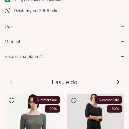
Działamy od 2006 roku
Opis
Materiał
Bezpieczna płatność
Wcześniej
Nastę
Pasuje do
Summer Sale
Summer Sale
-20%
-50%