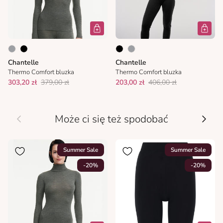
Chantelle
Chantelle
Thermo Comfort bluzka
Thermo Comfort bluzka
303,20 zł
379,00 zł
203,00 zł
406,00 zł
Wcześniej
Nastę
Może ci się też spodobać
Summer Sale
Summer Sale
-20%
-20%