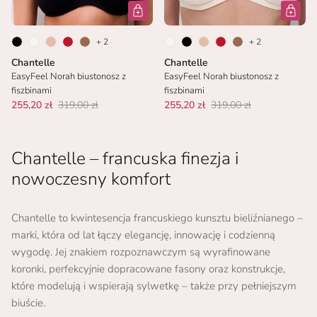
+ 2
+ 2
Chantelle
Chantelle
EasyFeel Norah biustonosz z
EasyFeel Norah biustonosz z
fiszbinami
fiszbinami
255,20 zł
319,00 zł
255,20 zł
319,00 zł
Chantelle – francuska finezja i
nowoczesny komfort
Chantelle to kwintesencja francuskiego kunsztu bieliźnianego –
marki, która od lat łączy elegancję, innowację i codzienną
wygodę. Jej znakiem rozpoznawczym są wyrafinowane
koronki, perfekcyjnie dopracowane fasony oraz konstrukcje,
które modelują i wspierają sylwetkę – także przy pełniejszym
biuście.