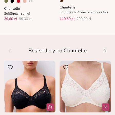
+ 6
Chantelle
Chantelle
SoftStretch Power biustonosz top
SoftStretch stringi
39,60 zł
99,00 zł
119,60 zł
299,00 zł
Wcześniej
Nastę
Bestsellery od Chantelle