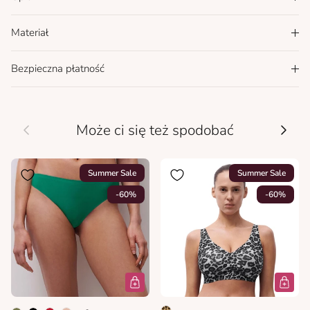
Materiał
Bezpieczna płatność
Wcześniej
Nastę
Może ci się też spodobać
Summer Sale
Summer Sale
-60%
-60%