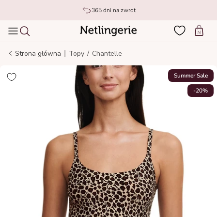
Idź do treści
365 dni na zwrot
Wózek
|
Strona główna
Topy
/
Chantelle
Summer Sale
-20%