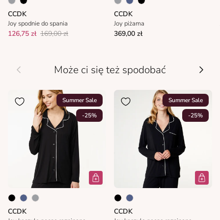
CCDK
CCDK
Joy spodnie do spania
Joy piżama
126,75 zł
169,00 zł
369,00 zł
Wcześniej
Nastę
Może ci się też spodobać
Summer Sale
Summer Sale
-25%
-25%
CCDK
CCDK