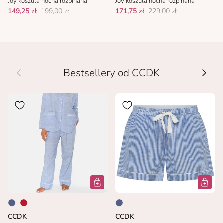
Joy koszula nocna rozpinana
Joy koszula nocna rozpinana
149,25 zł
199,00 zł
171,75 zł
229,00 zł
Wcześniej
Nastę
Bestsellery od CCDK
CCDK
CCDK