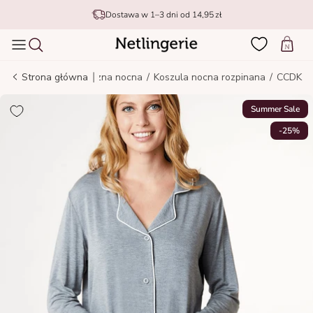
Idź do treści
Dostawa w 1–3 dni od 14,95 zł
Wózek
|
Strona główna
Bielizna nocna
/
Koszula nocna rozpinana
/
CCDK
Summer Sale
-25%