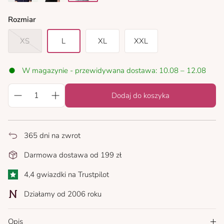
parisian night
black
grey melange
Rozmiar
XS
L
XL
XXL
W magazynie - przewidywana dostawa: 10.08 – 12.08
Dodaj do koszyka
365 dni na zwrot
Darmowa dostawa od 199 zł
4,4 gwiazdki na Trustpilot
Działamy od 2006 roku
Opis