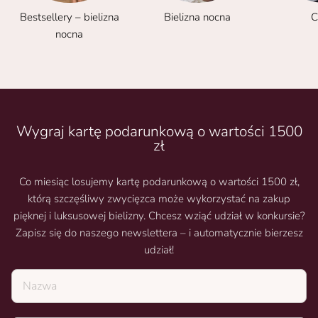
Bestsellery – bielizna
Bielizna nocna
C
nocna
Wygraj kartę podarunkową o wartości 1500
zł
Co miesiąc losujemy kartę podarunkową o wartości 1500 zł,
którą szczęśliwy zwycięzca może wykorzystać na zakup
pięknej i luksusowej bielizny. Chcesz wziąć udział w konkursie?
Zapisz się do naszego newslettera – i automatycznie bierzesz
udział!
Nazwa