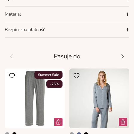
Materiał
Bezpieczna płatność
Wcześniej
Nastę
Pasuje do
Summer Sale
-25%